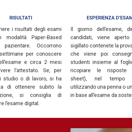
RISULTATI
ESPERIENZA D'ESA
nere i risultati degli esami
Il giorno dell’esame, di
in modalità Paper-Based
candidati, viene aperto 
 pazientare. Occorrono
sigillato contenete la prov
 settimane per conoscere
che viene poi consegn
dell’esame e circa 2 mesi
studenti insieme al fogl
vere l’attestato. Se, per
ricopiare le risposte
i studio o di lavoro, si ha
sheet), nel tempo sta
nza di ottenere subito la
utilizzando una penna o un
cazione, si consiglia di
in base all’esame da soste
e l’esame digital.