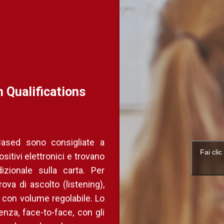
 Qualifications
Based sono consigliate a
Fai cli
itivi elettronici e trovano
zionale sulla carta. Per
rova di ascolto (listening),
a, con volume regolabile. Lo
nza, face-to-face, con gli