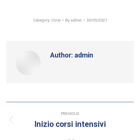
Category:
Corsi
By
admin
30/05/2021
Author:
admin
Post
PREVIOUS
navigation
Inizio corsi intensivi
Previous
post: