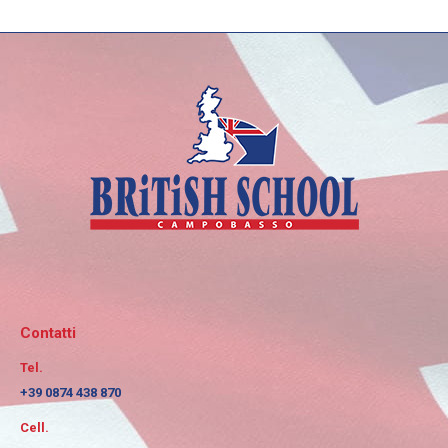
Contatti
Tel.
+39 0874 438 870
Cell.