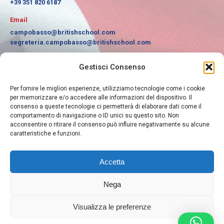
+39 351 820 6187
Email
campobasso@britishschool.com
segreteria.campobasso@britishschool.com
Find us on:
Gestisci Consenso
Facebook
Instagram
page
page
Per fornire le migliori esperienze, utilizziamo tecnologie come i cookie
Informazioni Utili
opens
opens
per memorizzare e/o accedere alle informazioni del dispositivo. Il
consenso a queste tecnologie ci permetterà di elaborare dati come il
in
in
Orari di lavoro
comportamento di navigazione o ID unici su questo sito. Non
new
new
Dal Lunedì al Venerdì dalle ore:
acconsentire o ritirare il consenso può influire negativamente su alcune
10.00 - 12.00 / 16.00 - 20.00
window
window
caratteristiche e funzioni.
Informazioni legali
Accetta
GDPR - Privacy Policy - Cookie Policy
Nega
Visualizza le preferenze
British School - Via Scardocchia, 16/C - 86100 Campobasso (CB) -