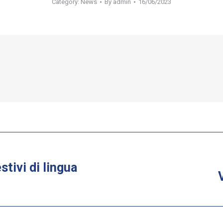
Category:
News
By
admin
16/06/2023
stivi di lingua
Next
post: