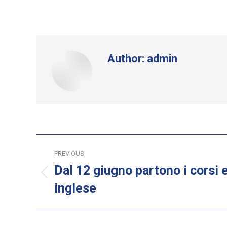
Author:
admin
Post
PREVIOUS
navigation
Dal 12 giugno partono i corsi e
Previous
inglese
post: