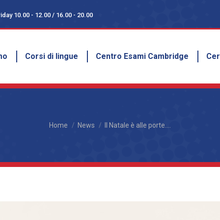
day 10.00 - 12.00 / 16.00 - 20.00
day 10.00 - 12.00 / 16.00 - 20.00
amo
Corsi di lingue
Centro Esami Cambridge
Ce
mo
Corsi di lingue
Centro Esami Cambridge
Cer
You are here:
Home
News
Il Natale è alle porte.…