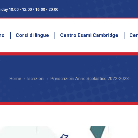
day 10.00 - 12.00 / 16.00 - 20.00
day 10.00 - 12.00 / 16.00 - 20.00
amo
Corsi di lingue
Centro Esami Cambridge
Ce
mo
Corsi di lingue
Centro Esami Cambridge
Cer
You are here:
Home
Iscrizioni
Preiscrizioni Anno Scolastico 2022-2023