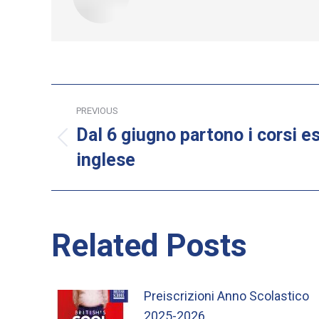
Post
PREVIOUS
navigation
Dal 6 giugno partono i corsi es
Previous
inglese
post:
Related Posts
Preiscrizioni Anno Scolastico
2025-2026