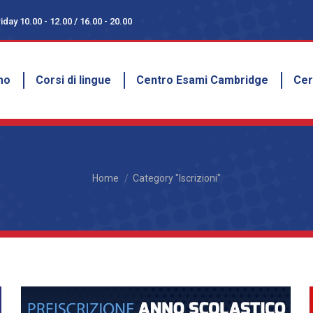
day 10.00 - 12.00 / 16.00 - 20.00
day 10.00 - 12.00 / 16.00 - 20.00
amo
Corsi di lingue
Centro Esami Cambridge
Ce
mo
Corsi di lingue
Centro Esami Cambridge
Cer
You are here:
Home
Category "Iscrizioni"