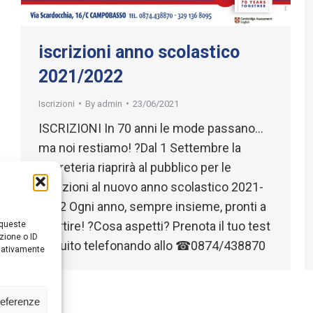
iscrizioni anno scolastico
2021/2022
Iscrizioni
By
admin
23/06/2021
ISCRIZIONI In 70 anni le mode passano…
ma noi restiamo! ?Dal 1 Settembre la
segreteria riaprirà al pubblico per le
iscrizioni al nuovo anno scolastico 2021-
2022 Ogni anno, sempre insieme, pronti a
ripartire! ?Cosa aspetti? Prenota il tuo test
 queste
zione o ID
gratuito telefonando allo ☎0874/438870
egativamente
referenze